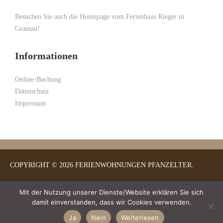
Besuchen Sie auch die Homepage vom
Ferienhaus Rieger
in
Grainau!
Informationen
Online-Buchung
Datenschutz
Impressum
COPYRIGHT © 2026 FERIENWOHNUNGEN PFANZELTER.
Mit der Nutzung unserer Dienste/Website erklären Sie sich
damit einverstanden, dass wir Cookies verwenden.
Ja
Nein
Weiterlesen