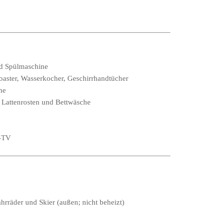
d Spülmaschine
aster, Wasserkocher, Geschirrhandtücher
he
n Lattenrosten und Bettwäsche
n-TV
ahrräder und Skier (außen; nicht beheizt)